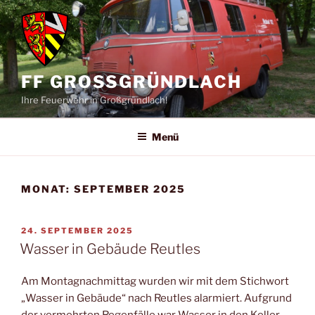
Zum
Inhalt
springen
FF GROSSGRÜNDLACH
Ihre Feuerwehr in Großgründlach!
Menü
MONAT:
SEPTEMBER 2025
VERÖFFENTLICHT
24. SEPTEMBER 2025
AM
Wasser in Gebäude Reutles
Am Montagnachmittag wurden wir mit dem Stichwort
„Wasser in Gebäude“ nach Reutles alarmiert. Aufgrund
der vermehrten Regenfälle war Wasser in den Keller