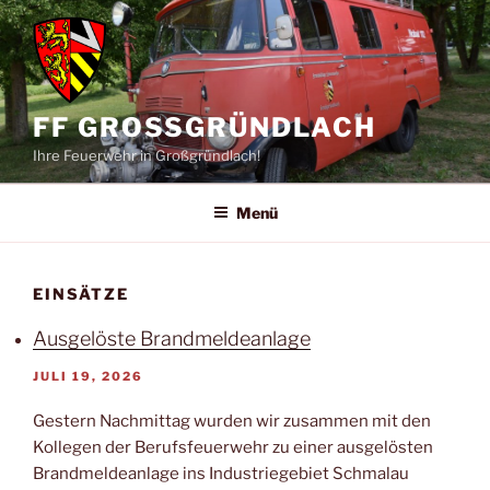
Zum
Inhalt
springen
FF GROSSGRÜNDLACH
Ihre Feuerwehr in Großgründlach!
Menü
EINSÄTZE
Ausgelöste Brandmeldeanlage
JULI 19, 2026
Gestern Nachmittag wurden wir zusammen mit den
Kollegen der Berufsfeuerwehr zu einer ausgelösten
Brandmeldeanlage ins Industriegebiet Schmalau