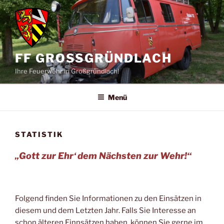
Zum
Inhalt
springen
FF GROSSGRÜNDLACH
Ihre Feuerwehr in Großgründlach!
Menü
STATISTIK
„Gott zur Ehr‘ dem Nächsten zur Wehr!“
Folgend finden Sie Informationen zu den Einsätzen in
diesem und dem Letzten Jahr. Falls Sie Interesse an
schon älteren Einnsätzen haben, können Sie gerne im