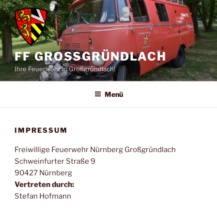
Zum
Inhalt
springen
FF GROSSGRÜNDLACH
Ihre Feuerwehr in Großgründlach!
Menü
IMPRESSUM
Freiwillige Feuerwehr Nürnberg Großgründlach
Schweinfurter Straße 9
90427 Nürnberg
Vertreten durch:
Stefan Hofmann