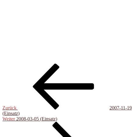
Beitragsnavigation
Vorheriger
Beitrag
Zurück
2007-11-19
(Einsatz)
Nächster
Weiter
2008-03-05 (Einsatz)
Beitrag