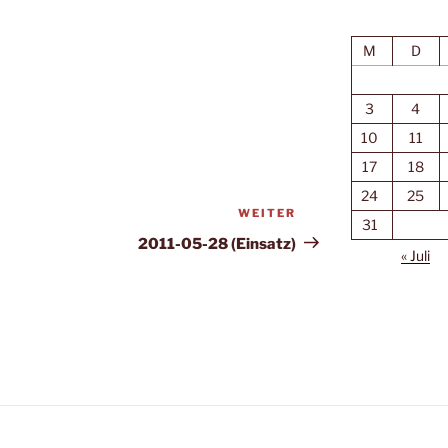
M
D
3
4
10
11
17
18
24
25
WEITER
Nächster
31
Beitrag
2011-05-28 (Einsatz)
« Juli