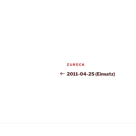
Beitragsnavigation
Vorheriger
ZURÜCK
Beitrag
2011-04-25 (Einsatz)