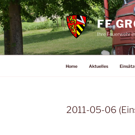
Zum
Inhalt
springen
FF G
Ihre Feuerwehr i
Home
Aktuelles
Einsätz
2011-05-06 (Ein