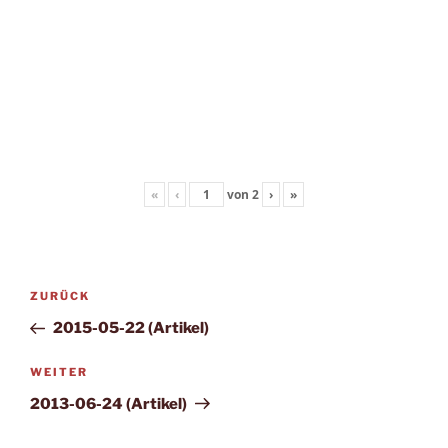
«
‹
von
2
›
»
Beitragsnavigation
Vorheriger
ZURÜCK
Beitrag
2015-05-22 (Artikel)
Nächster
WEITER
Beitrag
2013-06-24 (Artikel)