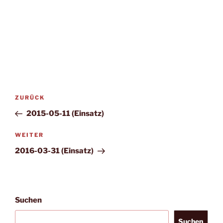
Beitragsnavigation
Vorheriger
ZURÜCK
Beitrag
2015-05-11 (Einsatz)
Nächster
WEITER
Beitrag
2016-03-31 (Einsatz)
Suchen
Suchen