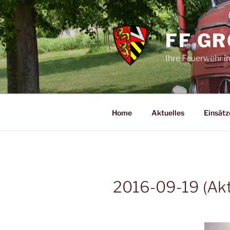
Zum
Inhalt
springen
FF G
Ihre Feuerwehr i
Home
Aktuelles
Einsätz
2016-09-19 (Akt