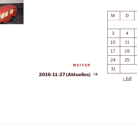
M
D
3
4
10
11
17
18
24
25
WEITER
Nächster
31
Beitrag
2016-11-27 (Aktuelles)
« Juli