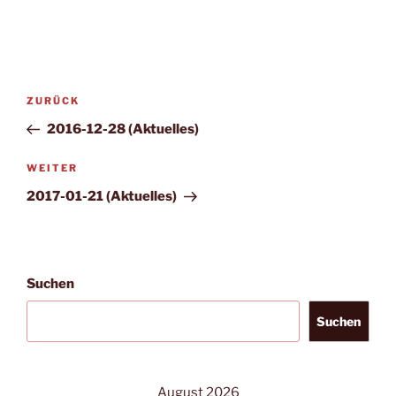
Beitragsnavigation
Vorheriger
ZURÜCK
Beitrag
2016-12-28 (Aktuelles)
Nächster
WEITER
Beitrag
2017-01-21 (Aktuelles)
Suchen
Suchen
August 2026