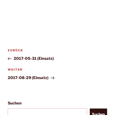
Beitragsnavigation
Vorheriger
ZURÜCK
Beitrag
2017-05-31 (Einsatz)
Nächster
WEITER
Beitrag
2017-08-29 (Einsatz)
Suchen
Suchen