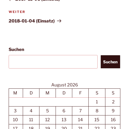
Nächster
WEITER
Beitrag
2018-01-04 (Einsatz)
Suchen
Suchen
August 2026
M
D
M
D
F
S
S
1
2
3
4
5
6
7
8
9
10
11
12
13
14
15
16
17
18
19
20
21
22
23