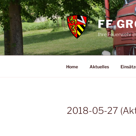
Zum
Inhalt
springen
FF G
Ihre Feuerwehr i
Home
Aktuelles
Einsätz
2018-05-27 (Akt