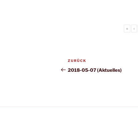
«
‹
Beitragsnavigation
Vorheriger
ZURÜCK
Beitrag
2018-05-07 (Aktuelles)