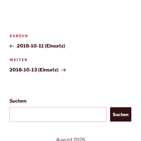
Beitragsnavigation
Vorheriger
ZURÜCK
Beitrag
2018-10-11 (Einsatz)
Nächster
WEITER
Beitrag
2018-10-13 (Einsatz)
Suchen
Suchen
August 2026