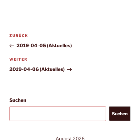
Beitragsnavigation
Vorheriger
ZURÜCK
Beitrag
2019-04-05 (Aktuelles)
Nächster
WEITER
Beitrag
2019-04-06 (Aktuelles)
Suchen
Suchen
August 2026