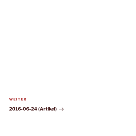
Beitragsnavigation
Nächster
WEITER
Beitrag
2016-06-24 (Artikel)