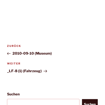
Beitragsnavigation
Vorheriger
ZURÜCK
Beitrag
2010-09-10 (Museum)
Nächster
WEITER
Beitrag
_LF-8 (1) (Fahrzeug)
Suchen
Suchen