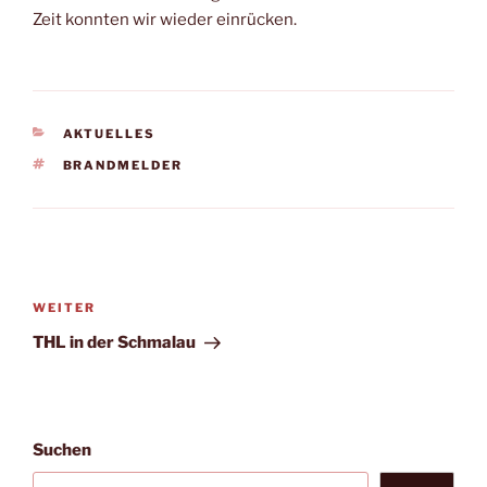
Zeit konnten wir wieder einrücken.
KATEGORIEN
AKTUELLES
SCHLAGWÖRTER
BRANDMELDER
Beitragsnavigation
Nächster
WEITER
Beitrag
THL in der Schmalau
Suchen