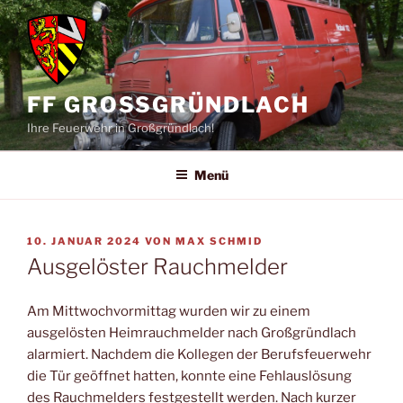
Zum
Inhalt
springen
FF GROSSGRÜNDLACH
Ihre Feuerwehr in Großgründlach!
Menü
VERÖFFENTLICHT
10. JANUAR 2024
VON
MAX SCHMID
AM
Ausgelöster Rauchmelder
Am Mittwochvormittag wurden wir zu einem
ausgelösten Heimrauchmelder nach Großgründlach
alarmiert. Nachdem die Kollegen der Berufsfeuerwehr
die Tür geöffnet hatten, konnte eine Fehlauslösung
des Rauchmelders festgestellt werden. Nach kurzer