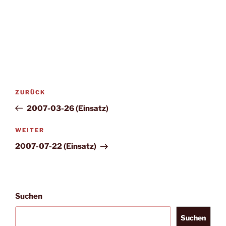
Beitragsnavigation
Vorheriger
ZURÜCK
Beitrag
2007-03-26 (Einsatz)
Nächster
WEITER
Beitrag
2007-07-22 (Einsatz)
Suchen
Suchen