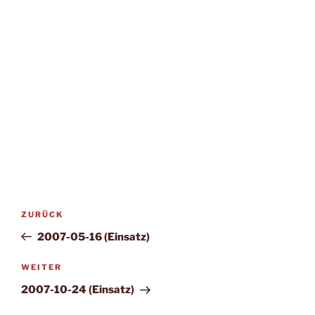
Beitragsnavigation
Vorheriger
ZURÜCK
Beitrag
2007-05-16 (Einsatz)
Nächster
WEITER
Beitrag
2007-10-24 (Einsatz)