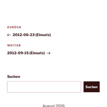
Beitragsnavigation
Vorheriger
ZURÜCK
Beitrag
2012-06-23 (Einsatz)
Nächster
WEITER
Beitrag
2012-09-15 (Einsatz)
Suchen
Suchen
August 2026