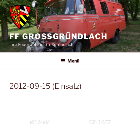
Zum
Inhalt
springen
FF GROSSGRÜNDLACH
Ihre Feuerwehr in Großgründlach!
Menü
2012-09-15 (Einsatz)
0915-001
0915-007