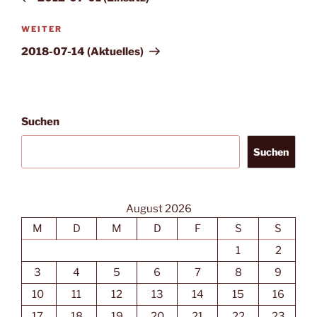
Nächster
WEITER
Beitrag
2018-07-14 (Aktuelles)
Suchen
Suchen
August 2026
M
D
M
D
F
S
S
1
2
3
4
5
6
7
8
9
10
11
12
13
14
15
16
17
18
19
20
21
22
23