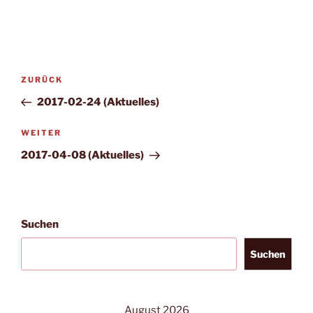
Beitragsnavigation
Vorheriger
ZURÜCK
Beitrag
2017-02-24 (Aktuelles)
Nächster
WEITER
Beitrag
2017-04-08 (Aktuelles)
Suchen
Suchen
August 2026