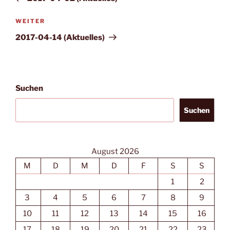
Nächster
WEITER
Beitrag
2017-04-14 (Aktuelles)
Suchen
Suchen
August 2026
M
D
M
D
F
S
S
1
2
3
4
5
6
7
8
9
10
11
12
13
14
15
16
17
18
19
20
21
22
23