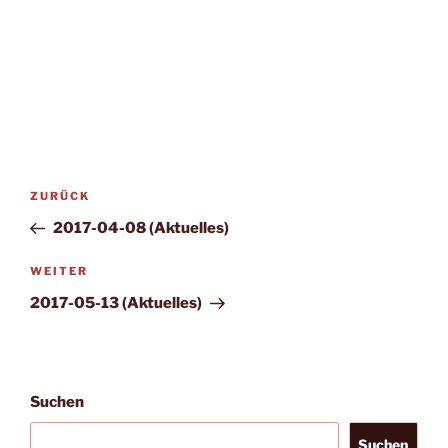
Beitragsnavigation
Vorheriger
ZURÜCK
Beitrag
2017-04-08 (Aktuelles)
Nächster
WEITER
Beitrag
2017-05-13 (Aktuelles)
Suchen
Suchen