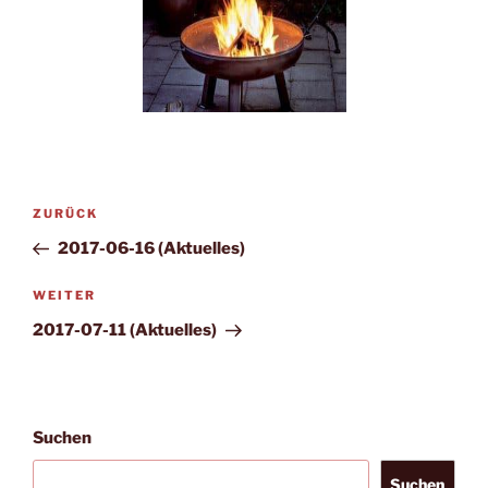
Beitragsnavigation
Vorheriger
ZURÜCK
Beitrag
2017-06-16 (Aktuelles)
Nächster
WEITER
Beitrag
2017-07-11 (Aktuelles)
Suchen
Suchen