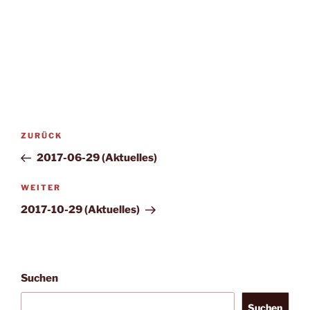
Beitragsnavigation
Vorheriger
ZURÜCK
Beitrag
2017-06-29 (Aktuelles)
Nächster
WEITER
Beitrag
2017-10-29 (Aktuelles)
Suchen
Suchen