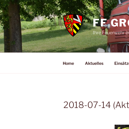
Zum
Inhalt
springen
FF G
Ihre Feuerwehr i
Home
Aktuelles
Einsätz
2018-07-14 (Akt