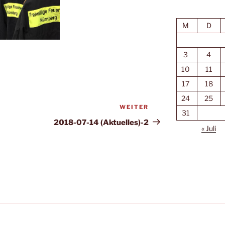
M
D
3
4
10
11
17
18
24
25
WEITER
Nächster
31
Beitrag
2018-07-14 (Aktuelles)-2
« Juli