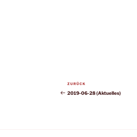
Beitragsnavigation
Vorheriger
ZURÜCK
Beitrag
2019-06-28 (Aktuelles)