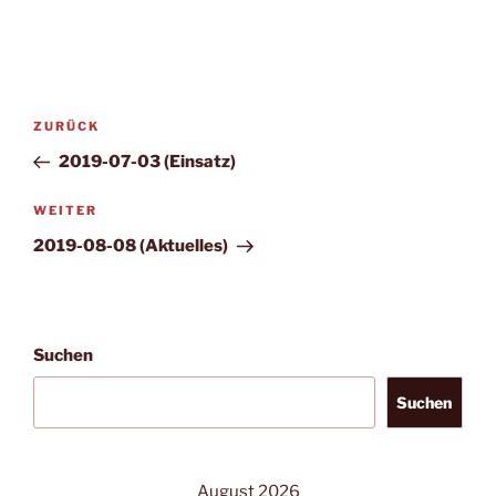
Beitragsnavigation
Vorheriger
ZURÜCK
Beitrag
2019-07-03 (Einsatz)
Nächster
WEITER
Beitrag
2019-08-08 (Aktuelles)
Suchen
Suchen
August 2026