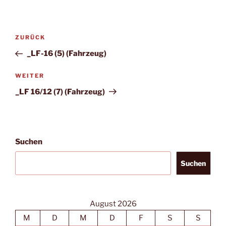
Beitragsnavigation
Vorheriger
ZURÜCK
Beitrag
_LF-16 (5) (Fahrzeug)
Nächster
WEITER
Beitrag
_LF 16/12 (7) (Fahrzeug)
Suchen
Suchen
August 2026
M
D
M
D
F
S
S