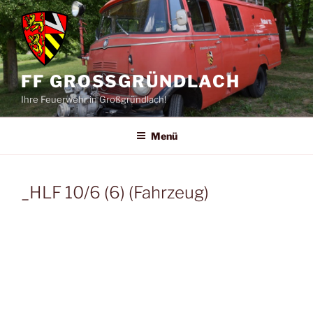
Zum
Inhalt
springen
FF GROSSGRÜNDLACH
Ihre Feuerwehr in Großgründlach!
Menü
_HLF 10/6 (6) (Fahrzeug)