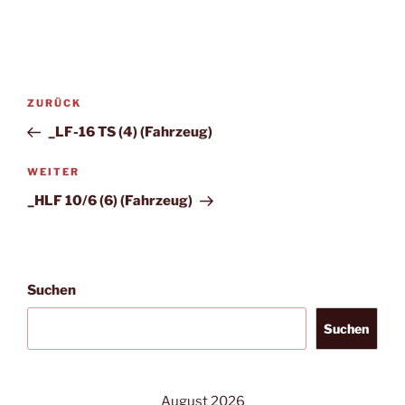
Beitragsnavigation
Vorheriger
ZURÜCK
Beitrag
_LF-16 TS (4) (Fahrzeug)
Nächster
WEITER
Beitrag
_HLF 10/6 (6) (Fahrzeug)
Suchen
Suchen
August 2026