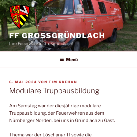
Zum
Inhalt
springen
FF GROSSGRÜNDLACH
Ihre Feuerwehr in Großgründlach!
Menü
VERÖFFENTLICHT
6. MAI 2024
VON
TIM KREHAN
AM
Modulare Truppausbildung
Am Samstag war der diesjährige modulare
Truppausbildung, der Feuerwehren aus dem
Nürnberger Norden, bei uns in Gründlach zu Gast.
Thema war der Löschangriff sowie die