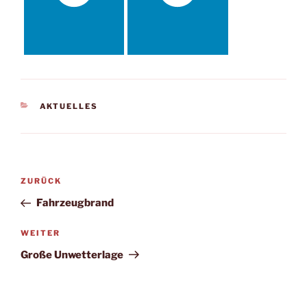
KATEGORIEN
AKTUELLES
Beitragsnavigation
Vorheriger
ZURÜCK
Beitrag
Fahrzeugbrand
Nächster
WEITER
Beitrag
Große Unwetterlage