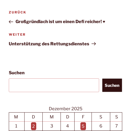
Beitragsnavigation
Vorheriger
ZURÜCK
Beitrag
Großgründlach ist um einen Defi reicher! ♥️
Nächster
WEITER
Beitrag
Unterstützung des Rettungsdienstes
Suchen
Suchen
Dezember 2025
M
D
M
D
F
S
S
1
2
3
4
5
6
7