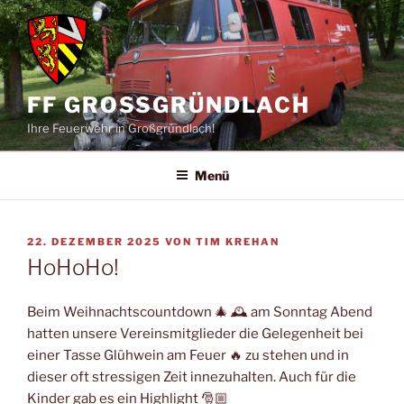
Zum
Inhalt
springen
FF GROSSGRÜNDLACH
Ihre Feuerwehr in Großgründlach!
Menü
VERÖFFENTLICHT
22. DEZEMBER 2025
VON
TIM KREHAN
AM
HoHoHo!
Beim Weihnachtscountdown 🎄 🕰️ am Sonntag Abend
hatten unsere Vereinsmitglieder die Gelegenheit bei
einer Tasse Glühwein am Feuer 🔥 zu stehen und in
dieser oft stressigen Zeit innezuhalten. Auch für die
Kinder gab es ein Highlight 🎅🏼