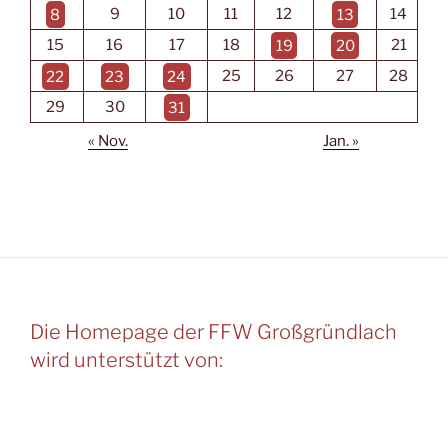
8
9
10
11
12
13
14
15
16
17
18
19
20
21
22
23
24
25
26
27
28
29
30
31
« Nov.
Jan. »
Die Homepage der FFW Großgründlach
wird unterstützt von: