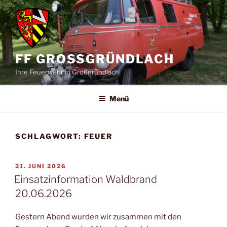
Zum
Inhalt
springen
FF GROSSGRÜNDLACH
Ihre Feuerwehr in Großgründlach!
Menü
SCHLAGWORT:
FEUER
VERÖFFENTLICHT
21. JUNI 2026
AM
Einsatzinformation Waldbrand
20.06.2026
Gestern Abend wurden wir zusammen mit den