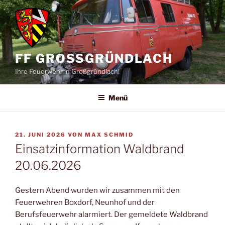
Zum
Inhalt
springen
FF GROSSGRÜNDLACH
Ihre Feuerwehr in Großgründlach!
Menü
VERÖFFENTLICHT
21. JUNI 2026
VON
MAX SCHMID
AM
Einsatzinformation Waldbrand
20.06.2026
Gestern Abend wurden wir zusammen mit den
Feuerwehren Boxdorf, Neunhof und der
Berufsfeuerwehr alarmiert. Der gemeldete Waldbrand