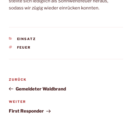
stellte sich lediglich als Sonnwendfeuer heraus,
sodass wir zügig wieder einrücken konnten.
KATEGORIEN
EINSATZ
SCHLAGWÖRTER
FEUER
Beitragsnavigation
Vorheriger
ZURÜCK
Beitrag
Gemeldeter Waldbrand
Nächster
WEITER
Beitrag
First Responder