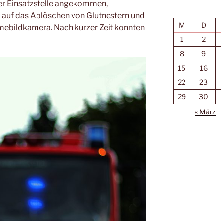
er Einsatzstelle angekommen,
t auf das Ablöschen von Glutnestern und
M
D
mebildkamera. Nach kurzer Zeit konnten
1
2
8
9
15
16
22
23
29
30
« März