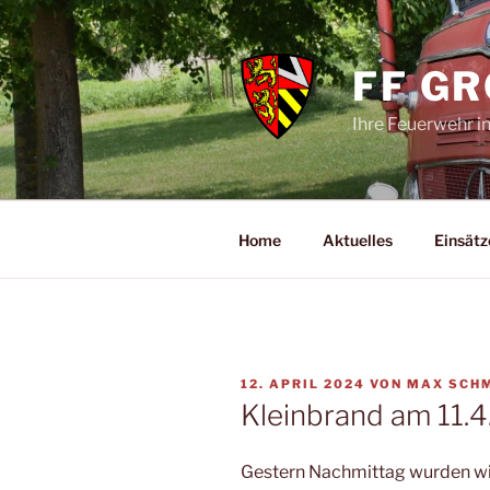
Zum
Inhalt
springen
FF G
Ihre Feuerwehr i
Home
Aktuelles
Einsätz
VERÖFFENTLICHT
12. APRIL 2024
VON
MAX SCH
AM
Kleinbrand am 11.
Gestern Nachmittag wurden wi