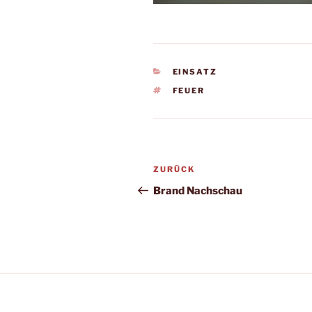
KATEGORIEN
EINSATZ
SCHLAGWÖRTER
FEUER
Beitragsnavigation
Vorheriger
ZURÜCK
Beitrag
Brand Nachschau