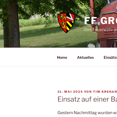
Zum
Inhalt
springen
FF G
Ihre Feuerwehr i
Home
Aktuelles
Einsätz
VERÖFFENTLICHT
21. MAI 2024
VON
TIM KREHA
AM
Einsatz auf einer B
Gestern Nachmittag wurden wir 