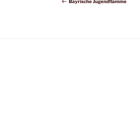
Beitrag
Bayrische Jugendflamme