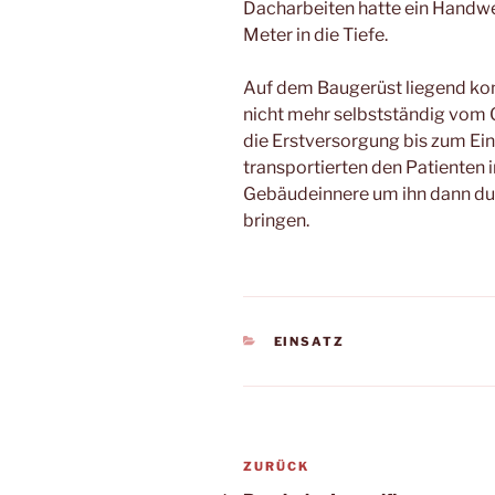
Dacharbeiten hatte ein Handwer
Meter in die Tiefe.
Auf dem Baugerüst liegend kon
nicht mehr selbstständig vom
die Erstversorgung bis zum Ei
transportierten den Patienten 
Gebäudeinnere um ihn dann du
bringen.
KATEGORIEN
EINSATZ
Beitragsnavigation
Vorheriger
ZURÜCK