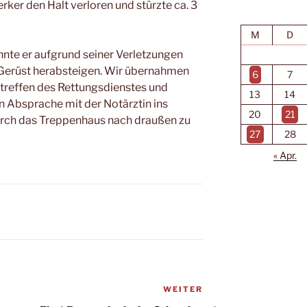
ker den Halt verloren und stürzte ca. 3
M
D
nte er aufgrund seiner Verletzungen
 Gerüst herabsteigen. Wir übernahmen
6
7
ntreffen des Rettungsdienstes und
13
14
in Absprache mit der Notärztin ins
20
21
rch das Treppenhaus nach draußen zu
27
28
« Apr.
WEITER
Nächster