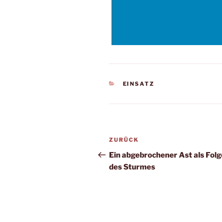
KATEGORIEN
EINSATZ
Beitragsnavigation
Vorheriger
ZURÜCK
Beitrag
Ein abgebrochener Ast als Folg
des Sturmes