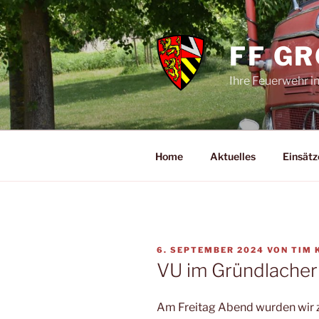
Zum
Inhalt
springen
FF G
Ihre Feuerwehr i
Home
Aktuelles
Einsätz
VERÖFFENTLICHT
6. SEPTEMBER 2024
VON
TIM 
AM
VU im Gründlache
Am Freitag Abend wurden wir z