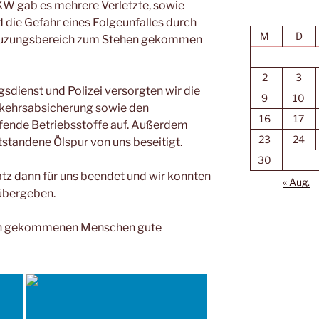
 gab es mehrere Verletzte, sowie
 die Gefahr eines Folgeunfalles durch
M
D
Kreuzungsbereich zum Stehen gekommen
2
3
dienst und Polizei versorgten wir die
9
10
rkehrsabsicherung sowie den
16
17
fende Betriebsstoffe auf. Außerdem
23
24
tstandene Ölspur von uns beseitigt.
30
atz dann für uns beendet und wir konnten
« Aug.
 übergeben.
en gekommenen Menschen gute