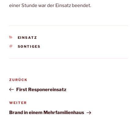
einer Stunde war der Einsatz beendet.
KATEGORIEN
EINSATZ
SCHLAGWÖRTER
SONTIGES
Beitragsnavigation
Vorheriger
ZURÜCK
Beitrag
First Responereinsatz
Nächster
WEITER
Beitrag
Brand in einem Mehrfamilienhaus