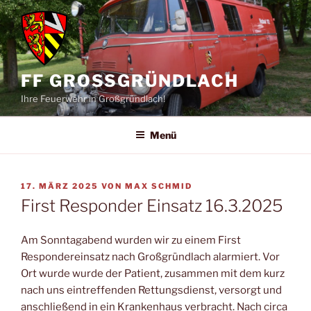
Zum
Inhalt
springen
FF GROSSGRÜNDLACH
Ihre Feuerwehr in Großgründlach!
Menü
VERÖFFENTLICHT
17. MÄRZ 2025
VON
MAX SCHMID
AM
First Responder Einsatz 16.3.2025
Am Sonntagabend wurden wir zu einem First
Respondereinsatz nach Großgründlach alarmiert. Vor
Ort wurde wurde der Patient, zusammen mit dem kurz
nach uns eintreffenden Rettungsdienst, versorgt und
anschließend in ein Krankenhaus verbracht. Nach circa