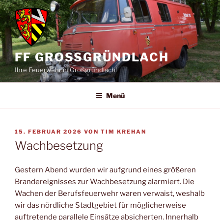
Zum
Inhalt
springen
FF GROSSGRÜNDLACH
Ihre Feuerwehr in Großgründlach!
Menü
VERÖFFENTLICHT
15. FEBRUAR 2026
VON
TIM KREHAN
AM
Wachbesetzung
Gestern Abend wurden wir aufgrund eines größeren
Brandereignisses zur Wachbesetzung alarmiert. Die
Wachen der Berufsfeuerwehr waren verwaist, weshalb
wir das nördliche Stadtgebiet für möglicherweise
auftretende parallele Einsätze absicherten. Innerhalb