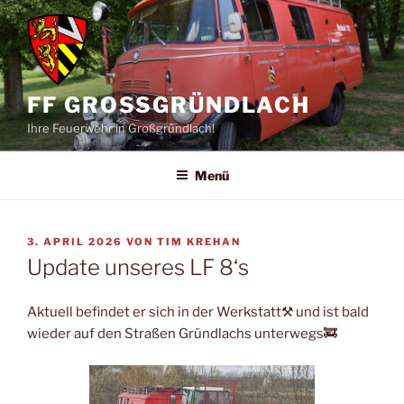
Zum
Inhalt
springen
FF GROSSGRÜNDLACH
Ihre Feuerwehr in Großgründlach!
Menü
VERÖFFENTLICHT
3. APRIL 2026
VON
TIM KREHAN
AM
Update unseres LF 8‘s
Aktuell befindet er sich in der Werkstatt⚒️ und ist bald
wieder auf den Straßen Gründlachs unterwegs🚒