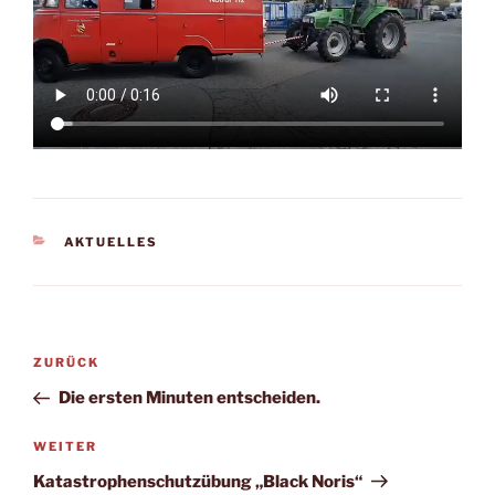
KATEGORIEN
AKTUELLES
Beitragsnavigation
Vorheriger
ZURÜCK
Beitrag
Die ersten Minuten entscheiden.
Nächster
WEITER
Beitrag
Katastrophenschutzübung „Black Noris“