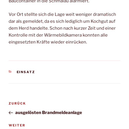
Baucontainer in die Schmalau alarmiert.
Vor Ort stellte sich die Lage weit weniger dramatisch
dar als gemeldet, da es sich lediglich um Kochgut auf
dem Herd handelte. Schon nach kurzer Zeit und einer
Kontrolle mit der Wärmebildkamera konnten alle
eingesetzten Kräfte wieder einrücken.
KATEGORIEN
EINSATZ
Beitragsnavigation
Vorheriger
ZURÜCK
Beitrag
ausgelösten Brandmeldeanlage
Nächster
WEITER