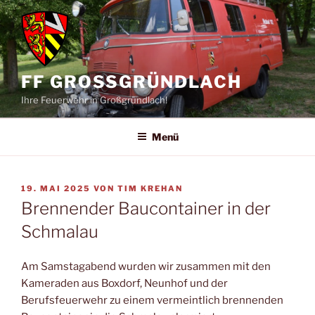
Zum
Inhalt
springen
FF GROSSGRÜNDLACH
Ihre Feuerwehr in Großgründlach!
Menü
VERÖFFENTLICHT
19. MAI 2025
VON
TIM KREHAN
AM
Brennender Baucontainer in der
Schmalau
Am Samstagabend wurden wir zusammen mit den
Kameraden aus Boxdorf, Neunhof und der
Berufsfeuerwehr zu einem vermeintlich brennenden