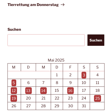
Beitrag
Tierrettung am Donnerstag
Suchen
Suchen
Mai 2025
M
D
M
D
F
S
S
1
2
3
4
5
6
7
8
9
10
11
12
13
14
15
16
17
18
19
20
21
22
23
24
25
26
27
28
29
30
31