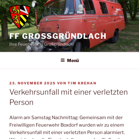
Zum
Inhalt
springen
FF GROSSGRÜNDLACH
Ihre Feuerwehr in Großgründlach!
Menü
VERÖFFENTLICHT
23. NOVEMBER 2025
VON
TIM KREHAN
AM
Verkehrsunfall mit einer verletzten
Person
Alarm am Samstag Nachmittag: Gemeinsam mit der
Freiwilligen Feuerwehr Boxdorf wurden wir zu einem
Verkehrsunfall mit einer verletzten Person alarmiert.