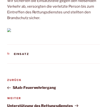
Wir sicherten die Einsatzstelle gegen den fließenden
Verkehr ab, versorgten die verletzte Person bis zum
Eintreffen des Rettungsdienstes und stellten den
Brandschutz sicher.
KATEGORIEN
EINSATZ
Beitragsnavigation
Vorheriger
ZURÜCK
Beitrag
SAab-Feuerwehrlergang
Nächster
WEITER
Beitrag
Unterstützung des Rettungsdienstes